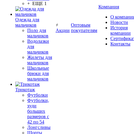
+ ЕЩЕ 1
Компания
О компани
Одежда для
Новости
мальчиков
Оптовым
История
Поло для
Акции
покупателям
компании
мальчиков
Сертифика
Водолазки
Контакты
для
мальчиков
Жилеты для
мальчиков
Школьные
брюки для
мальчиков
Трикотаж
Футболки
Футболки,
худи
больших
размеров с
42 по 54
Лонгсливы
Шорты