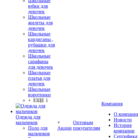
Школьные
юбки для
девочек
Школьные
жилеты для
девочек
Школьные
кардиганы ,
рубашки для
девочек
Школьные
сарафаны
для девочек
Школьные
платья для
девочек
Школьные
воротники
+ ЕЩЕ 1
Компания
О компани
Одежда для
Новости
мальчиков
Оптовым
История
Поло для
Акции
покупателям
компании
мальчиков
Сертифика