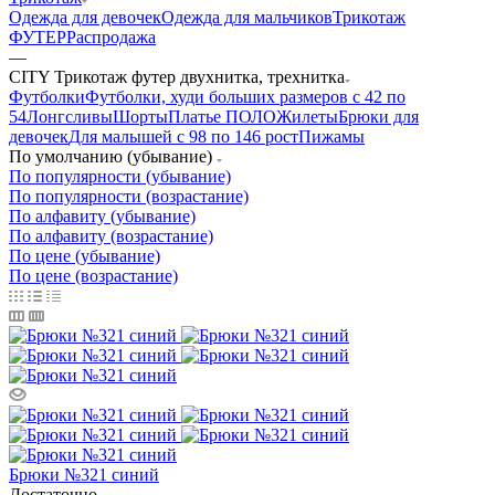
Одежда для девочек
Одежда для мальчиков
Трикотаж
ФУТЕР
Распродажа
—
CITY Трикотаж футер двухнитка, трехнитка
Футболки
Футболки, худи больших размеров с 42 по
54
Лонгсливы
Шорты
Платье ПОЛО
Жилеты
Брюки для
девочек
Для малышей с 98 по 146 рост
Пижамы
По умолчанию (убывание)
По популярности (убывание)
По популярности (возрастание)
По алфавиту (убывание)
По алфавиту (возрастание)
По цене (убывание)
По цене (возрастание)
Брюки №321 синий
Достаточно