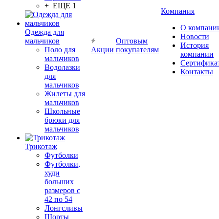
+ ЕЩЕ 1
Компания
О компани
Одежда для
Новости
мальчиков
Оптовым
История
Поло для
Акции
покупателям
компании
мальчиков
Сертифика
Водолазки
Контакты
для
мальчиков
Жилеты для
мальчиков
Школьные
брюки для
мальчиков
Трикотаж
Футболки
Футболки,
худи
больших
размеров с
42 по 54
Лонгсливы
Шорты