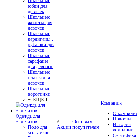
Школьные
юбки для
девочек
Школьные
жилеты для
девочек
Школьные
кардиганы ,
рубашки для
девочек
Школьные
сарафаны
для девочек
Школьные
платья для
девочек
Школьные
воротники
+ ЕЩЕ 1
Компания
О компани
Одежда для
Новости
мальчиков
Оптовым
История
Поло для
Акции
покупателям
компании
мальчиков
Сертифика